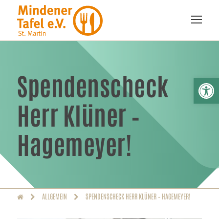
Spendenscheck
We
Herr Klüner –
Hagemeyer!
ALLGEMEIN
SPENDENSCHECK HERR KLÜNER – HAGEMEYER!